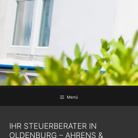
Menü
IHR STEUERBERATER IN
OLDENBURG – AHRENS &